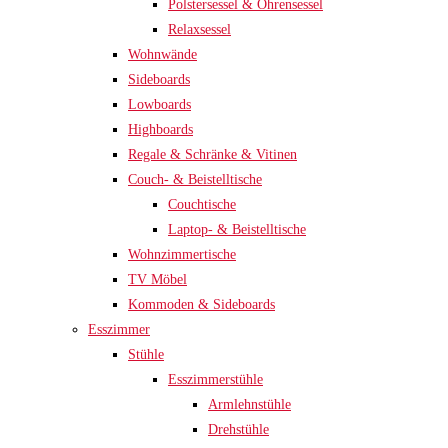
Polstersessel & Ohrensessel
Relaxsessel
Wohnwände
Sideboards
Lowboards
Highboards
Regale & Schränke & Vitinen
Couch- & Beistelltische
Couchtische
Laptop- & Beistelltische
Wohnzimmertische
TV Möbel
Kommoden & Sideboards
Esszimmer
Stühle
Esszimmerstühle
Armlehnstühle
Drehstühle