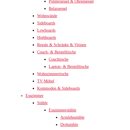
Polstersessel & Ohrensessel
Relaxsessel
Wohnwände
Sideboards
Lowboards
Highboards
Regale & Schränke & Vitinen
Couch- & Beistelltische
Couchtische
Laptop- & Beistelltische
Wohnzimmertische
TV Möbel
Kommoden & Sideboards
Esszimmer
Stühle
Esszimmerstühle
Armlehnstühle
Drehstühle