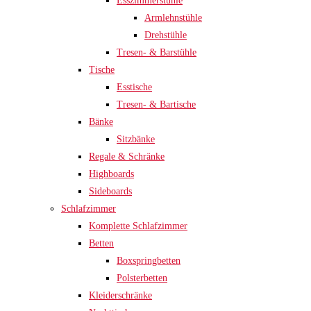
Esszimmerstühle
Armlehnstühle
Drehstühle
Tresen- & Barstühle
Tische
Esstische
Tresen- & Bartische
Bänke
Sitzbänke
Regale & Schränke
Highboards
Sideboards
Schlafzimmer
Komplette Schlafzimmer
Betten
Boxspringbetten
Polsterbetten
Kleiderschränke