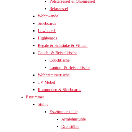
Polstersessel & Ohrensessel
Relaxsessel
Wohnwände
Sideboards
Lowboards
Highboards
Regale & Schränke & Vitinen
Couch- & Beistelltische
Couchtische
Laptop- & Beistelltische
Wohnzimmertische
TV Möbel
Kommoden & Sideboards
Esszimmer
Stühle
Esszimmerstühle
Armlehnstühle
Drehstühle