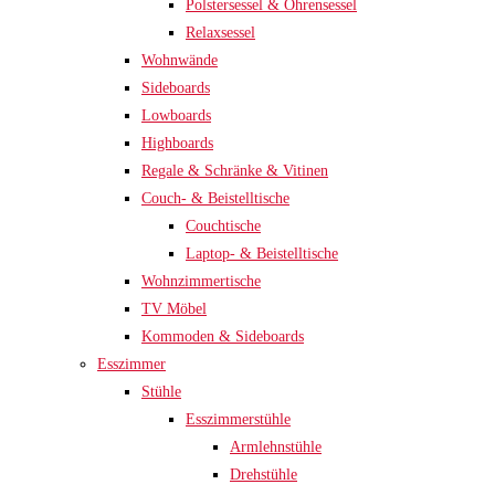
Polstersessel & Ohrensessel
Relaxsessel
Wohnwände
Sideboards
Lowboards
Highboards
Regale & Schränke & Vitinen
Couch- & Beistelltische
Couchtische
Laptop- & Beistelltische
Wohnzimmertische
TV Möbel
Kommoden & Sideboards
Esszimmer
Stühle
Esszimmerstühle
Armlehnstühle
Drehstühle