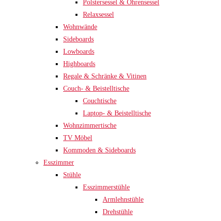
Polstersessel & Ohrensessel
Relaxsessel
Wohnwände
Sideboards
Lowboards
Highboards
Regale & Schränke & Vitinen
Couch- & Beistelltische
Couchtische
Laptop- & Beistelltische
Wohnzimmertische
TV Möbel
Kommoden & Sideboards
Esszimmer
Stühle
Esszimmerstühle
Armlehnstühle
Drehstühle