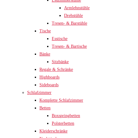
Esszimmerstühle
Armlehnstühle
Drehstühle
Tresen- & Barstühle
Tische
Esstische
Tresen- & Bartische
Bänke
Sitzbänke
Regale & Schränke
Highboards
Sideboards
Schlafzimmer
Komplette Schlafzimmer
Betten
Boxspringbetten
Polsterbetten
Kleiderschränke