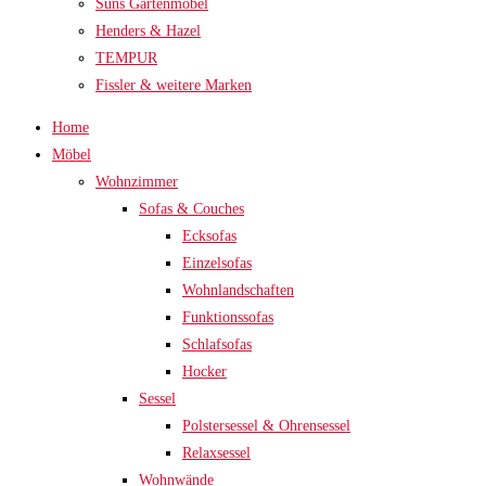
Suns Gartenmöbel
Henders & Hazel
TEMPUR
Fissler & weitere Marken
Home
Möbel
Wohnzimmer
Sofas & Couches
Ecksofas
Einzelsofas
Wohnlandschaften
Funktionssofas
Schlafsofas
Hocker
Sessel
Polstersessel & Ohrensessel
Relaxsessel
Wohnwände