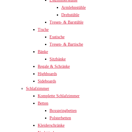
Esszimmerstühle
Armlehnstühle
Drehstühle
Tresen- & Barstühle
Tische
Esstische
Tresen- & Bartische
Bänke
Sitzbänke
Regale & Schränke
Highboards
Sideboards
Schlafzimmer
Komplette Schlafzimmer
Betten
Boxspringbetten
Polsterbetten
Kleiderschränke