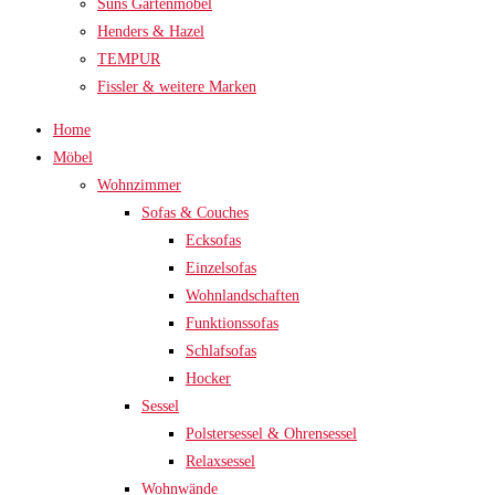
Suns Gartenmöbel
Henders & Hazel
TEMPUR
Fissler & weitere Marken
Home
Möbel
Wohnzimmer
Sofas & Couches
Ecksofas
Einzelsofas
Wohnlandschaften
Funktionssofas
Schlafsofas
Hocker
Sessel
Polstersessel & Ohrensessel
Relaxsessel
Wohnwände