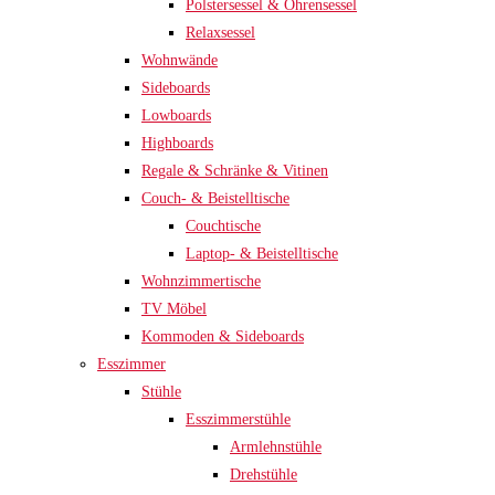
Polstersessel & Ohrensessel
Relaxsessel
Wohnwände
Sideboards
Lowboards
Highboards
Regale & Schränke & Vitinen
Couch- & Beistelltische
Couchtische
Laptop- & Beistelltische
Wohnzimmertische
TV Möbel
Kommoden & Sideboards
Esszimmer
Stühle
Esszimmerstühle
Armlehnstühle
Drehstühle