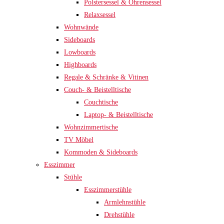
Polstersessel & Ohrensessel
Relaxsessel
Wohnwände
Sideboards
Lowboards
Highboards
Regale & Schränke & Vitinen
Couch- & Beistelltische
Couchtische
Laptop- & Beistelltische
Wohnzimmertische
TV Möbel
Kommoden & Sideboards
Esszimmer
Stühle
Esszimmerstühle
Armlehnstühle
Drehstühle