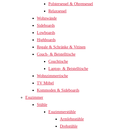
Polstersessel & Ohrensessel
Relaxsessel
Wohnwände
Sideboards
Lowboards
Highboards
Regale & Schränke & Vitinen
Couch- & Beistelltische
Couchtische
Laptop- & Beistelltische
Wohnzimmertische
TV Möbel
Kommoden & Sideboards
Esszimmer
Stühle
Esszimmerstühle
Armlehnstühle
Drehstühle