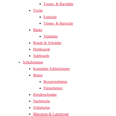
Tresen- & Barstühle
Tische
Esstische
Tresen- & Bartische
Bänke
Sitzbänke
Regale & Schränke
Highboards
Sideboards
Schlafzimmer
Komplette Schlafzimmer
Betten
Boxspringbetten
Polsterbetten
Kleiderschränke
Nachttische
Schlafsofas
Matratzen & Lattenroste