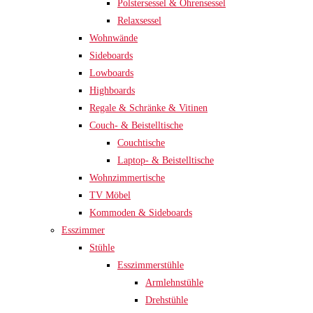
Polstersessel & Ohrensessel
Relaxsessel
Wohnwände
Sideboards
Lowboards
Highboards
Regale & Schränke & Vitinen
Couch- & Beistelltische
Couchtische
Laptop- & Beistelltische
Wohnzimmertische
TV Möbel
Kommoden & Sideboards
Esszimmer
Stühle
Esszimmerstühle
Armlehnstühle
Drehstühle