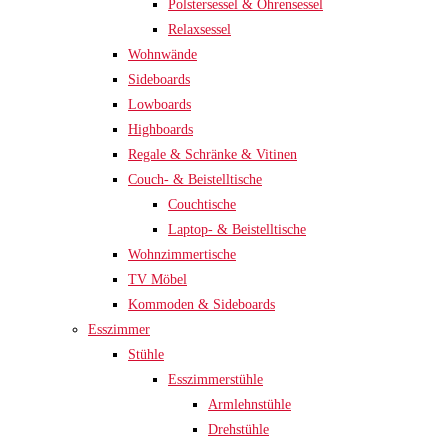
Polstersessel & Ohrensessel
Relaxsessel
Wohnwände
Sideboards
Lowboards
Highboards
Regale & Schränke & Vitinen
Couch- & Beistelltische
Couchtische
Laptop- & Beistelltische
Wohnzimmertische
TV Möbel
Kommoden & Sideboards
Esszimmer
Stühle
Esszimmerstühle
Armlehnstühle
Drehstühle