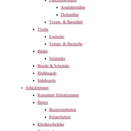
Esszimmerstühle
Armlehnstühle
Drehstühle
Tresen- & Barstühle
Tische
Esstische
Tresen- & Bartische
Bänke
Sitzbänke
Regale & Schränke
Highboards
Sideboards
Schlafzimmer
Komplette Schlafzimmer
Betten
Boxspringbetten
Polsterbetten
Kleiderschränke