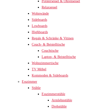
Polstersessel & Ohrensessel
Relaxsessel
Wohnwände
Sideboards
Lowboards
Highboards
Regale & Schränke & Vitinen
Couch- & Beistelltische
Couchtische
Laptop- & Beistelltische
Wohnzimmertische
TV Möbel
Kommoden & Sideboards
Esszimmer
Stühle
Esszimmerstühle
Armlehnstühle
Drehstühle