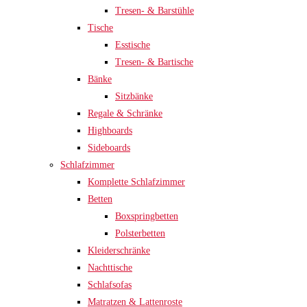
Tresen- & Barstühle
Tische
Esstische
Tresen- & Bartische
Bänke
Sitzbänke
Regale & Schränke
Highboards
Sideboards
Schlafzimmer
Komplette Schlafzimmer
Betten
Boxspringbetten
Polsterbetten
Kleiderschränke
Nachttische
Schlafsofas
Matratzen & Lattenroste