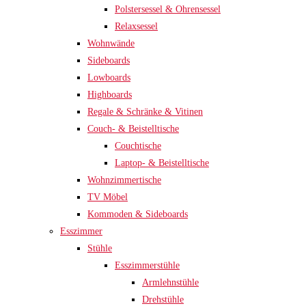
Polstersessel & Ohrensessel
Relaxsessel
Wohnwände
Sideboards
Lowboards
Highboards
Regale & Schränke & Vitinen
Couch- & Beistelltische
Couchtische
Laptop- & Beistelltische
Wohnzimmertische
TV Möbel
Kommoden & Sideboards
Esszimmer
Stühle
Esszimmerstühle
Armlehnstühle
Drehstühle