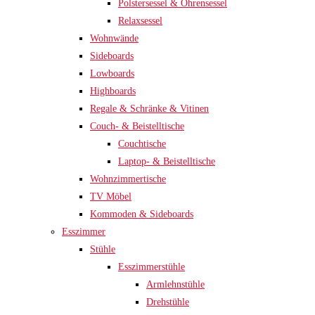
Polstersessel & Ohrensessel
Relaxsessel
Wohnwände
Sideboards
Lowboards
Highboards
Regale & Schränke & Vitinen
Couch- & Beistelltische
Couchtische
Laptop- & Beistelltische
Wohnzimmertische
TV Möbel
Kommoden & Sideboards
Esszimmer
Stühle
Esszimmerstühle
Armlehnstühle
Drehstühle