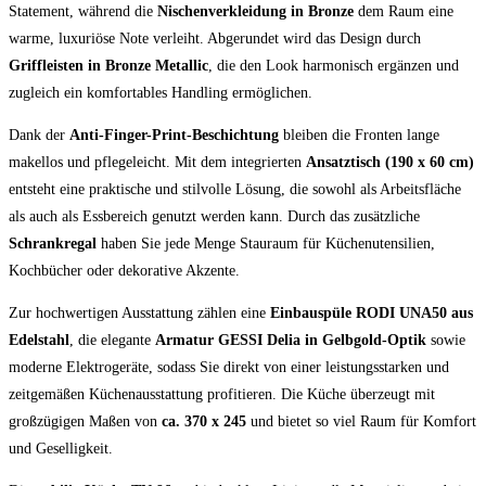
Statement, während die
Nischenverkleidung in Bronze
dem Raum eine
warme, luxuriöse Note verleiht. Abgerundet wird das Design durch
Griffleisten in Bronze Metallic
, die den Look harmonisch ergänzen und
zugleich ein komfortables Handling ermöglichen.
Dank der
Anti-Finger-Print-Beschichtung
bleiben die Fronten lange
makellos und pflegeleicht. Mit dem integrierten
Ansatztisch (190 x 60 cm)
entsteht eine praktische und stilvolle Lösung, die sowohl als Arbeitsfläche
als auch als Essbereich genutzt werden kann. Durch das zusätzliche
Schrankregal
haben Sie jede Menge Stauraum für Küchenutensilien,
Kochbücher oder dekorative Akzente.
Zur hochwertigen Ausstattung zählen eine
Einbauspüle RODI UNA50 aus
Edelstahl
, die elegante
Armatur GESSI Delia in Gelbgold-Optik
sowie
moderne Elektrogeräte, sodass Sie direkt von einer leistungsstarken und
zeitgemäßen Küchenausstattung profitieren. Die Küche überzeugt mit
großzügigen Maßen von
ca. 370 x 245
und bietet so viel Raum für Komfort
und Geselligkeit.