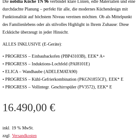
Die
nobilia Küche TN 96
verbindet klare Linien, edle Materialien und eine
durchdachte Planung – perfekt für alle, die modernes Küchendesign mit
Funktionalität auf höchstem Niveau vereinen möchten. Ob als Mittelpunkt
des Familienlebens oder als stilvolles Highlight in Ihrem Zuhause: Diese
Eckküche überzeugt in jeder Hinsicht.
ALLES INKLUSIVE (E-Geräte):
• PROGRESS – Einbaubackofen (PBP43103B), EEK* A+
• PROGRESS – Induktions-Lochfeld (PAI8101E)
• ELICA – Wandhaube (ADELEMATA90)
• PROGRESS – Kühl-Gefrierkombination (PKGN1855CF), EEK* E
• PROGRESS – Vollintegr. Geschirrspüler (PV3572), EEK* E
16.490,00
€
inkl. 19 % MwSt.
zzgl.
Versandkosten