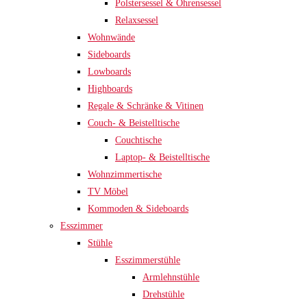
Polstersessel & Ohrensessel
Relaxsessel
Wohnwände
Sideboards
Lowboards
Highboards
Regale & Schränke & Vitinen
Couch- & Beistelltische
Couchtische
Laptop- & Beistelltische
Wohnzimmertische
TV Möbel
Kommoden & Sideboards
Esszimmer
Stühle
Esszimmerstühle
Armlehnstühle
Drehstühle