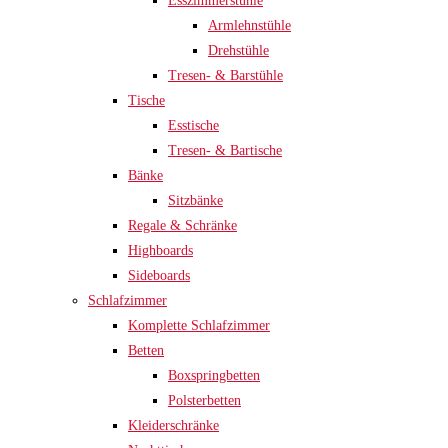
Esszimmerstühle
Armlehnstühle
Drehstühle
Tresen- & Barstühle
Tische
Esstische
Tresen- & Bartische
Bänke
Sitzbänke
Regale & Schränke
Highboards
Sideboards
Schlafzimmer
Komplette Schlafzimmer
Betten
Boxspringbetten
Polsterbetten
Kleiderschränke