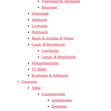
Polstersessel & Ohrensessel
Relaxsessel
Wohnwände
Sideboards
Lowboards
Highboards
Regale & Schränke & Vitinen
Couch- & Beistelltische
Couchtische
Laptop- & Beistelltische
Wohnzimmertische
TV Möbel
Kommoden & Sideboards
Esszimmer
Stühle
Esszimmerstühle
Armlehnstühle
Drehstühle