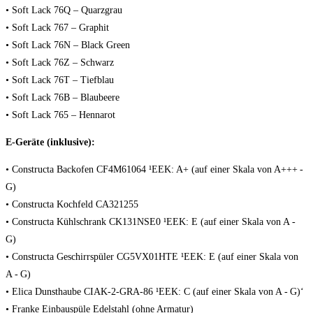
• Soft Lack 76Q – Quarzgrau
• Soft Lack 767 – Graphit
• Soft Lack 76N – Black Green
• Soft Lack 76Z – Schwarz
• Soft Lack 76T – Tiefblau
• Soft Lack 76B – Blaubeere
• Soft Lack 765 – Hennarot
E-Geräte (inklusive):
• Constructa Backofen CF4M61064 ¹EEK: A+ (auf einer Skala von A+++ -
G)
• Constructa Kochfeld CA321255
• Constructa Kühlschrank CK131NSE0 ¹EEK: E (auf einer Skala von A -
G)
• Constructa Geschirrspüler CG5VX01HTE ¹EEK: E‍ (auf einer Skala von
A - G)
• Elica Dunsthaube CIAK-2-GRA-86 ¹EEK: C‍ (auf einer Skala von A - G)‘
• Franke Einbauspüle Edelstahl (ohne Armatur)