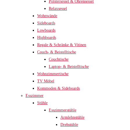
Polstersessel & Ohrensessel
Relaxsessel
Wohnwände
Sideboards
Lowboards
Highboards
Regale & Schränke & Vitinen
Couch- & Beistelltische
Couchtische
Laptop- & Beistelltische
Wohnzimmertische
TV Möbel
Kommoden & Sideboards
Esszimmer
Stühle
Esszimmerstühle
Armlehnstühle
Drehstühle