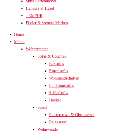
Suns Gartenmöbel
Henders & Hazel
TEMPUR
Fissler & weitere Marken
Home
Möbel
Wohnzimmer
Sofas & Couches
Ecksofas
Einzelsofas
Wohnlandschaften
Funktionssofas
Schlafsofas
Hocker
Sessel
Polstersessel & Ohrensessel
Relaxsessel
Wohnwände