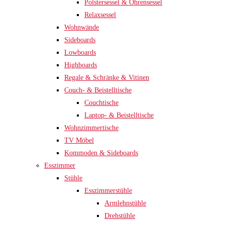
Polstersessel & Ohrensessel
Relaxsessel
Wohnwände
Sideboards
Lowboards
Highboards
Regale & Schränke & Vitinen
Couch- & Beistelltische
Couchtische
Laptop- & Beistelltische
Wohnzimmertische
TV Möbel
Kommoden & Sideboards
Esszimmer
Stühle
Esszimmerstühle
Armlehnstühle
Drehstühle