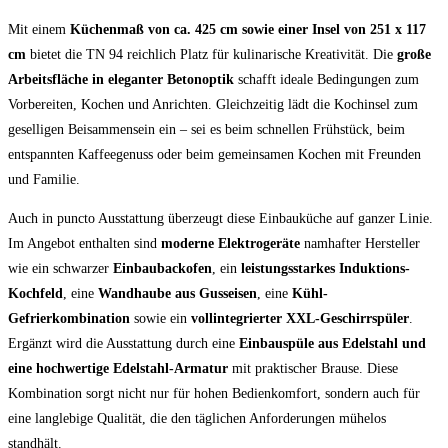
Mit einem
Küchenmaß von ca. 425 cm sowie einer Insel von 251 x 117
cm
bietet die TN 94 reichlich Platz für kulinarische Kreativität. Die
große
Arbeitsfläche in eleganter Betonoptik
schafft ideale Bedingungen zum
Vorbereiten, Kochen und Anrichten. Gleichzeitig lädt die Kochinsel zum
geselligen Beisammensein ein – sei es beim schnellen Frühstück, beim
entspannten Kaffeegenuss oder beim gemeinsamen Kochen mit Freunden
und Familie.
Auch in puncto Ausstattung überzeugt diese Einbauküche auf ganzer Linie.
Im Angebot enthalten sind
moderne Elektrogeräte
namhafter Hersteller
wie ein schwarzer
Einbaubackofen
, ein
leistungsstarkes Induktions-
Kochfeld
, eine
Wandhaube aus Gusseisen
, eine
Kühl-
Gefrierkombination
sowie ein
vollintegrierter XXL-Geschirrspüler
.
Ergänzt wird die Ausstattung durch eine
Einbauspüle aus Edelstahl und
eine hochwertige Edelstahl-Armatur
mit praktischer Brause. Diese
Kombination sorgt nicht nur für hohen Bedienkomfort, sondern auch für
eine langlebige Qualität, die den täglichen Anforderungen mühelos
standhält.