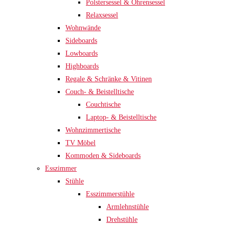
Polstersessel & Ohrensessel
Relaxsessel
Wohnwände
Sideboards
Lowboards
Highboards
Regale & Schränke & Vitinen
Couch- & Beistelltische
Couchtische
Laptop- & Beistelltische
Wohnzimmertische
TV Möbel
Kommoden & Sideboards
Esszimmer
Stühle
Esszimmerstühle
Armlehnstühle
Drehstühle