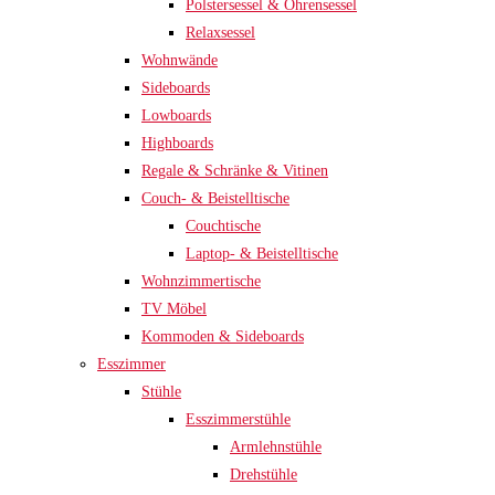
Polstersessel & Ohrensessel
Relaxsessel
Wohnwände
Sideboards
Lowboards
Highboards
Regale & Schränke & Vitinen
Couch- & Beistelltische
Couchtische
Laptop- & Beistelltische
Wohnzimmertische
TV Möbel
Kommoden & Sideboards
Esszimmer
Stühle
Esszimmerstühle
Armlehnstühle
Drehstühle