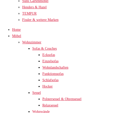
Suns Gartenmöbel
Henders & Hazel
TEMPUR
Fissler & weitere Marken
Home
Möbel
Wohnzimmer
Sofas & Couches
Ecksofas
Einzelsofas
Wohnlandschaften
Funktionssofas
Schlafsofas
Hocker
Sessel
Polstersessel & Ohrensessel
Relaxsessel
Wohnwände