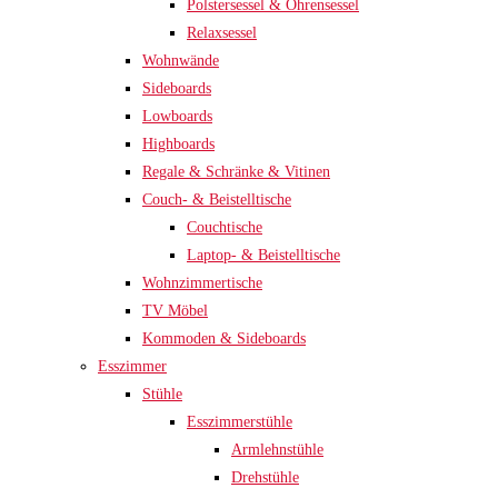
Polstersessel & Ohrensessel
Relaxsessel
Wohnwände
Sideboards
Lowboards
Highboards
Regale & Schränke & Vitinen
Couch- & Beistelltische
Couchtische
Laptop- & Beistelltische
Wohnzimmertische
TV Möbel
Kommoden & Sideboards
Esszimmer
Stühle
Esszimmerstühle
Armlehnstühle
Drehstühle