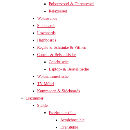
Polstersessel & Ohrensessel
Relaxsessel
Wohnwände
Sideboards
Lowboards
Highboards
Regale & Schränke & Vitinen
Couch- & Beistelltische
Couchtische
Laptop- & Beistelltische
Wohnzimmertische
TV Möbel
Kommoden & Sideboards
Esszimmer
Stühle
Esszimmerstühle
Armlehnstühle
Drehstühle