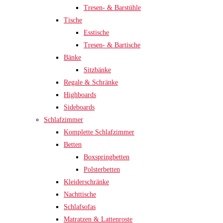
Tresen- & Barstühle
Tische
Esstische
Tresen- & Bartische
Bänke
Sitzbänke
Regale & Schränke
Highboards
Sideboards
Schlafzimmer
Komplette Schlafzimmer
Betten
Boxspringbetten
Polsterbetten
Kleiderschränke
Nachttische
Schlafsofas
Matratzen & Lattenroste