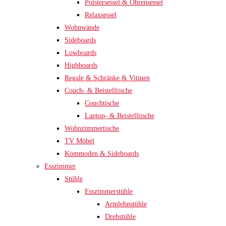
Polstersessel & Ohrensessel
Relaxsessel
Wohnwände
Sideboards
Lowboards
Highboards
Regale & Schränke & Vitinen
Couch- & Beistelltische
Couchtische
Laptop- & Beistelltische
Wohnzimmertische
TV Möbel
Kommoden & Sideboards
Esszimmer
Stühle
Esszimmerstühle
Armlehnstühle
Drehstühle