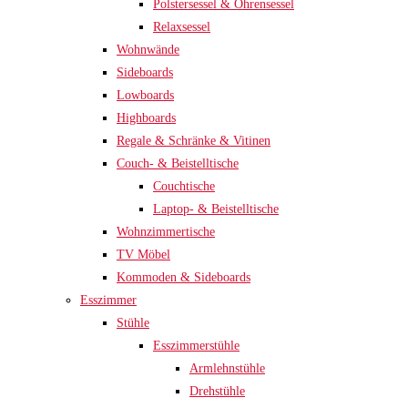
Polstersessel & Ohrensessel
Relaxsessel
Wohnwände
Sideboards
Lowboards
Highboards
Regale & Schränke & Vitinen
Couch- & Beistelltische
Couchtische
Laptop- & Beistelltische
Wohnzimmertische
TV Möbel
Kommoden & Sideboards
Esszimmer
Stühle
Esszimmerstühle
Armlehnstühle
Drehstühle