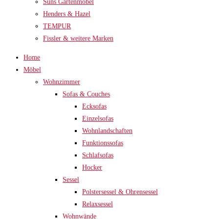
Suns Gartenmöbel
Henders & Hazel
TEMPUR
Fissler & weitere Marken
Home
Möbel
Wohnzimmer
Sofas & Couches
Ecksofas
Einzelsofas
Wohnlandschaften
Funktionssofas
Schlafsofas
Hocker
Sessel
Polstersessel & Ohrensessel
Relaxsessel
Wohnwände