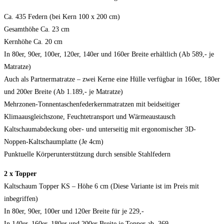
Ca. 435 Federn (bei Kern 100 x 200 cm)
Gesamthöhe Ca. 23 cm
Kernhöhe Ca. 20 cm
In 80er, 90er, 100er, 120er, 140er und 160er Breite erhältlich (Ab 589,- je
Matratze)
Auch als Partnermatratze – zwei Kerne eine Hülle verfügbar in 160er, 180er
und 200er Breite (Ab 1.189,- je Matratze)
Mehrzonen-Tonnentaschenfederkernmatratzen mit beidseitiger
Klimaausgleichszone, Feuchtetransport und Wärmeaustausch
Kaltschaumabdeckung ober- und unterseitig mit ergonomischer 3D-
Noppen-Kaltschaumplatte (Je 4cm)
Punktuelle Körperunterstützung durch sensible Stahlfedern
2 x Topper
Kaltschaum Topper KS – Höhe 6 cm (Diese Variante ist im Preis mit
inbegriffen)
In 80er, 90er, 100er und 120er Breite für je 229,-
In 140er, 160er, 180er und 200er Breite je Topper ab 369,-