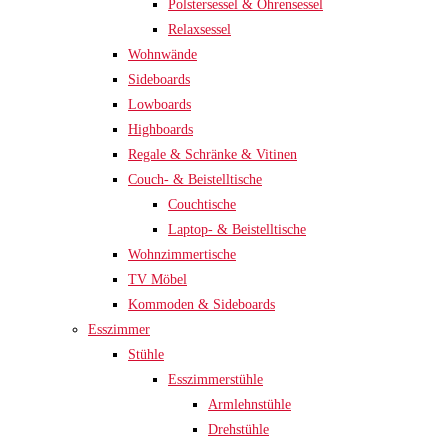
Polstersessel & Ohrensessel
Relaxsessel
Wohnwände
Sideboards
Lowboards
Highboards
Regale & Schränke & Vitinen
Couch- & Beistelltische
Couchtische
Laptop- & Beistelltische
Wohnzimmertische
TV Möbel
Kommoden & Sideboards
Esszimmer
Stühle
Esszimmerstühle
Armlehnstühle
Drehstühle