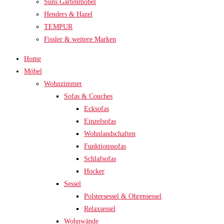
Suns Gartenmöbel
Henders & Hazel
TEMPUR
Fissler & weitere Marken
Home
Möbel
Wohnzimmer
Sofas & Couches
Ecksofas
Einzelsofas
Wohnlandschaften
Funktionssofas
Schlafsofas
Hocker
Sessel
Polstersessel & Ohrensessel
Relaxsessel
Wohnwände