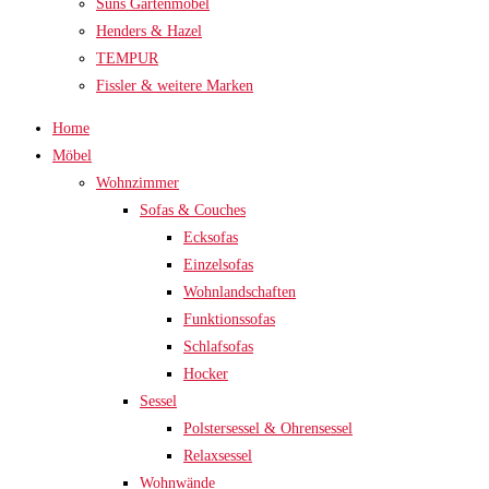
Suns Gartenmöbel
Henders & Hazel
TEMPUR
Fissler & weitere Marken
Home
Möbel
Wohnzimmer
Sofas & Couches
Ecksofas
Einzelsofas
Wohnlandschaften
Funktionssofas
Schlafsofas
Hocker
Sessel
Polstersessel & Ohrensessel
Relaxsessel
Wohnwände