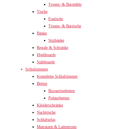
Tresen- & Barstühle
Tische
Esstische
Tresen- & Bartische
Bänke
Sitzbänke
Regale & Schränke
Highboards
Sideboards
Schlafzimmer
Komplette Schlafzimmer
Betten
Boxspringbetten
Polsterbetten
Kleiderschränke
Nachttische
Schlafsofas
Matratzen & Lattenroste