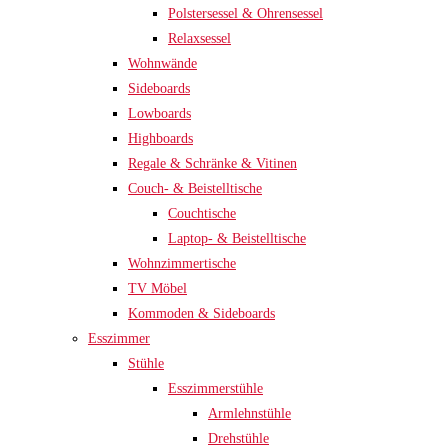
Polstersessel & Ohrensessel
Relaxsessel
Wohnwände
Sideboards
Lowboards
Highboards
Regale & Schränke & Vitinen
Couch- & Beistelltische
Couchtische
Laptop- & Beistelltische
Wohnzimmertische
TV Möbel
Kommoden & Sideboards
Esszimmer
Stühle
Esszimmerstühle
Armlehnstühle
Drehstühle