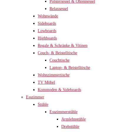
Polstersessel & Ohrensessel
Relaxsessel
Wohnwände
Sideboards
Lowboards
Highboards
Regale & Schränke & Vitinen
Couch- & Beistelltische
Couchtische
Laptop- & Beistelltische
Wohnzimmertische
TV Möbel
Kommoden & Sideboards
Esszimmer
Stühle
Esszimmerstühle
Armlehnstühle
Drehstühle