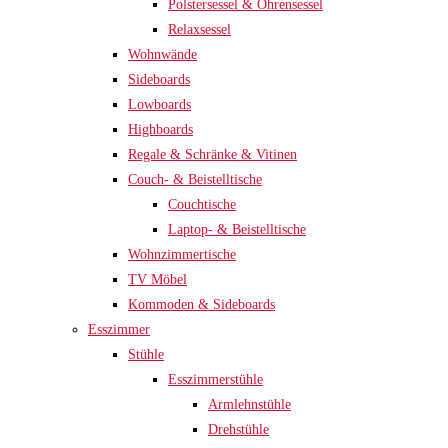
Polstersessel & Ohrensessel
Relaxsessel
Wohnwände
Sideboards
Lowboards
Highboards
Regale & Schränke & Vitinen
Couch- & Beistelltische
Couchtische
Laptop- & Beistelltische
Wohnzimmertische
TV Möbel
Kommoden & Sideboards
Esszimmer
Stühle
Esszimmerstühle
Armlehnstühle
Drehstühle