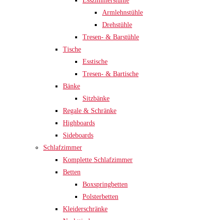
Esszimmerstühle
Armlehnstühle
Drehstühle
Tresen- & Barstühle
Tische
Esstische
Tresen- & Bartische
Bänke
Sitzbänke
Regale & Schränke
Highboards
Sideboards
Schlafzimmer
Komplette Schlafzimmer
Betten
Boxspringbetten
Polsterbetten
Kleiderschränke