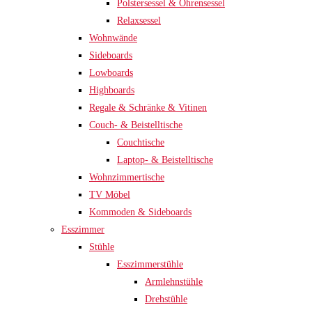
Polstersessel & Ohrensessel
Relaxsessel
Wohnwände
Sideboards
Lowboards
Highboards
Regale & Schränke & Vitinen
Couch- & Beistelltische
Couchtische
Laptop- & Beistelltische
Wohnzimmertische
TV Möbel
Kommoden & Sideboards
Esszimmer
Stühle
Esszimmerstühle
Armlehnstühle
Drehstühle