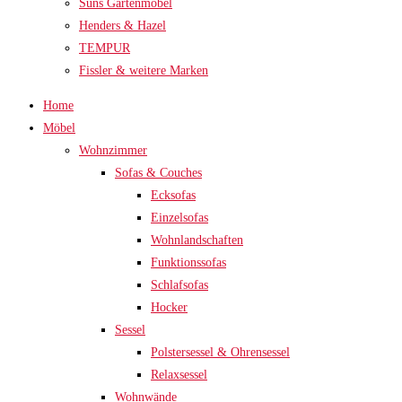
Suns Gartenmöbel
Henders & Hazel
TEMPUR
Fissler & weitere Marken
Home
Möbel
Wohnzimmer
Sofas & Couches
Ecksofas
Einzelsofas
Wohnlandschaften
Funktionssofas
Schlafsofas
Hocker
Sessel
Polstersessel & Ohrensessel
Relaxsessel
Wohnwände