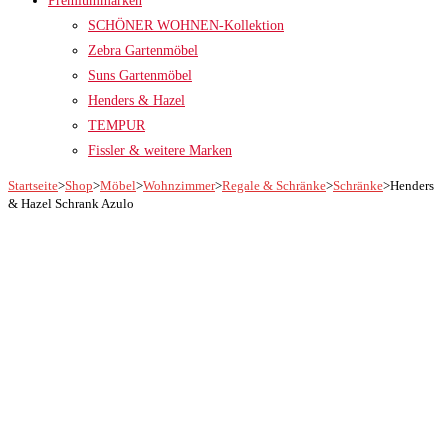
Premiummarken
SCHÖNER WOHNEN-Kollektion
Zebra Gartenmöbel
Suns Gartenmöbel
Henders & Hazel
TEMPUR
Fissler & weitere Marken
Startseite
>
Shop
>
Möbel
>
Wohnzimmer
>
Regale & Schränke
>
Schränke
>
Henders
& Hazel Schrank Azulo