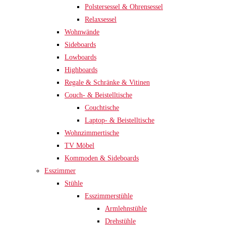
Polstersessel & Ohrensessel
Relaxsessel
Wohnwände
Sideboards
Lowboards
Highboards
Regale & Schränke & Vitinen
Couch- & Beistelltische
Couchtische
Laptop- & Beistelltische
Wohnzimmertische
TV Möbel
Kommoden & Sideboards
Esszimmer
Stühle
Esszimmerstühle
Armlehnstühle
Drehstühle