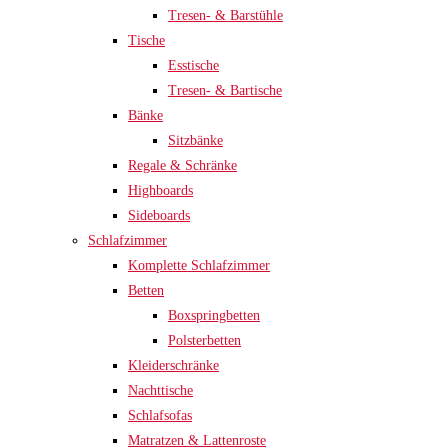
Tresen- & Barstühle
Tische
Esstische
Tresen- & Bartische
Bänke
Sitzbänke
Regale & Schränke
Highboards
Sideboards
Schlafzimmer
Komplette Schlafzimmer
Betten
Boxspringbetten
Polsterbetten
Kleiderschränke
Nachttische
Schlafsofas
Matratzen & Lattenroste