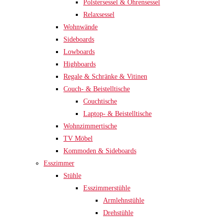
Polstersessel & Ohrensessel
Relaxsessel
Wohnwände
Sideboards
Lowboards
Highboards
Regale & Schränke & Vitinen
Couch- & Beistelltische
Couchtische
Laptop- & Beistelltische
Wohnzimmertische
TV Möbel
Kommoden & Sideboards
Esszimmer
Stühle
Esszimmerstühle
Armlehnstühle
Drehstühle