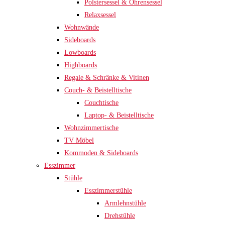
Polstersessel & Ohrensessel
Relaxsessel
Wohnwände
Sideboards
Lowboards
Highboards
Regale & Schränke & Vitinen
Couch- & Beistelltische
Couchtische
Laptop- & Beistelltische
Wohnzimmertische
TV Möbel
Kommoden & Sideboards
Esszimmer
Stühle
Esszimmerstühle
Armlehnstühle
Drehstühle