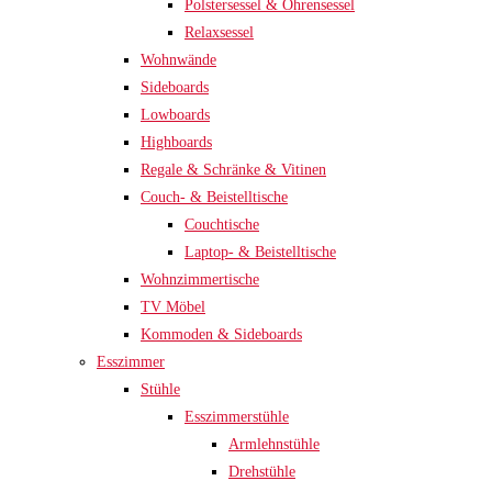
Polstersessel & Ohrensessel
Relaxsessel
Wohnwände
Sideboards
Lowboards
Highboards
Regale & Schränke & Vitinen
Couch- & Beistelltische
Couchtische
Laptop- & Beistelltische
Wohnzimmertische
TV Möbel
Kommoden & Sideboards
Esszimmer
Stühle
Esszimmerstühle
Armlehnstühle
Drehstühle