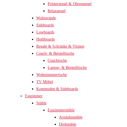
Polstersessel & Ohrensessel
Relaxsessel
Wohnwände
Sideboards
Lowboards
Highboards
Regale & Schränke & Vitinen
Couch- & Beistelltische
Couchtische
Laptop- & Beistelltische
Wohnzimmertische
TV Möbel
Kommoden & Sideboards
Esszimmer
Stühle
Esszimmerstühle
Armlehnstühle
Drehstühle