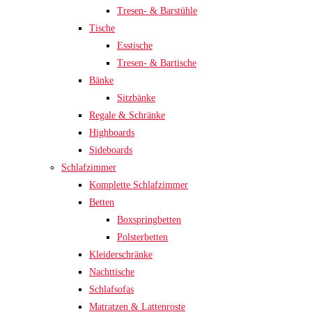
Tresen- & Barstühle
Tische
Esstische
Tresen- & Bartische
Bänke
Sitzbänke
Regale & Schränke
Highboards
Sideboards
Schlafzimmer
Komplette Schlafzimmer
Betten
Boxspringbetten
Polsterbetten
Kleiderschränke
Nachttische
Schlafsofas
Matratzen & Lattenroste