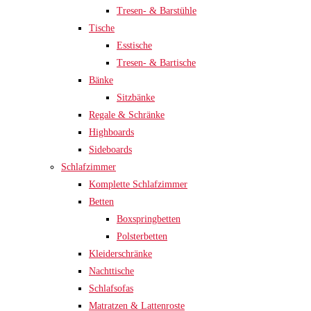
Tresen- & Barstühle
Tische
Esstische
Tresen- & Bartische
Bänke
Sitzbänke
Regale & Schränke
Highboards
Sideboards
Schlafzimmer
Komplette Schlafzimmer
Betten
Boxspringbetten
Polsterbetten
Kleiderschränke
Nachttische
Schlafsofas
Matratzen & Lattenroste