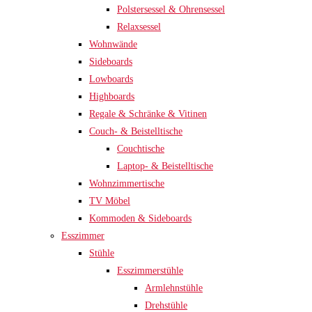
Polstersessel & Ohrensessel
Relaxsessel
Wohnwände
Sideboards
Lowboards
Highboards
Regale & Schränke & Vitinen
Couch- & Beistelltische
Couchtische
Laptop- & Beistelltische
Wohnzimmertische
TV Möbel
Kommoden & Sideboards
Esszimmer
Stühle
Esszimmerstühle
Armlehnstühle
Drehstühle