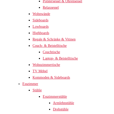
Polstersessel & Ohrensessel
Relaxsessel
Wohnwände
Sideboards
Lowboards
Highboards
Regale & Schränke & Vitinen
Couch- & Beistelltische
Couchtische
Laptop- & Beistelltische
Wohnzimmertische
TV Möbel
Kommoden & Sideboards
Esszimmer
Stühle
Esszimmerstühle
Armlehnstühle
Drehstühle