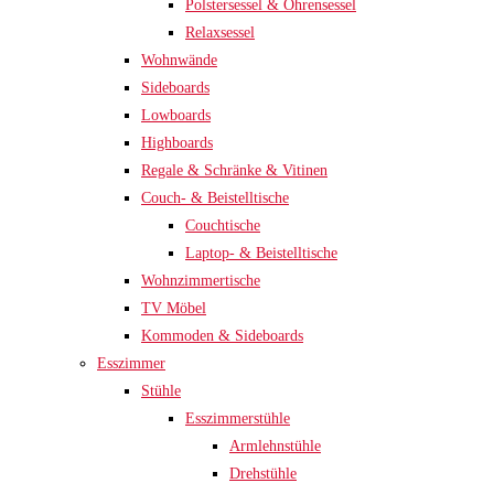
Polstersessel & Ohrensessel
Relaxsessel
Wohnwände
Sideboards
Lowboards
Highboards
Regale & Schränke & Vitinen
Couch- & Beistelltische
Couchtische
Laptop- & Beistelltische
Wohnzimmertische
TV Möbel
Kommoden & Sideboards
Esszimmer
Stühle
Esszimmerstühle
Armlehnstühle
Drehstühle